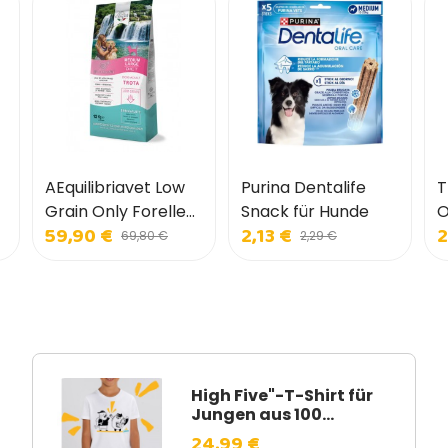
AEquilibriavet Low
Purina Dentalife
T
Grain Only Forelle
Snack für Hunde
O
59,90 €
2,13 €
2
für Hunde
f
69,80 €
2,29 €
High Five"-T-Shirt für
Jungen aus 100...
24,99 €