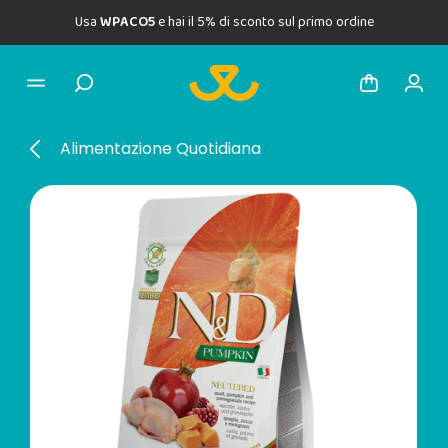
Usa
WPACO5
e hai il 5% di sconto sul primo ordine
Alimentazione Quotidiana