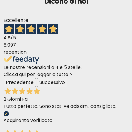
Dicono di noi
8,70%; Calcio 1,50%; Fosforo 1,30%; Omega‐6 2,00%;
Omega‐3 0,45%; DHA 0,30%; EPA 0,10%; Glucosamina
1200mg/kg; Condroitina 900mg/kg.
Eccellente
Valore energetico
4,8
/5
EM Kcal/Kg 3750 - Mj/Kg 15,69
6.097
recensioni
Le nostre recensioni a 4 e 5 stelle.
Clicca qui per leggerle tutte >
Precedente
Successivo
2 Giorni Fa
Tutto perfetto. Sono stati velocissimi, consigliato.
Acquirente verificato