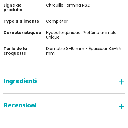
Ligne de
Citrouille Farmina N&D
produits
Type d'aliments
Compléter
Caractéristiques
Hypoallergénique, Protéine animale
unique
Taille de la
Diamètre 8-10 mm - Épaisseur 3,5-5,5
croquette
mm
Aliments secs complets pour chats adultes
Composition
Caille fraîche (32 %), viande de caille déshydratée (30
%), amidon de pois, potiron déshydraté (5 %), œufs
entiers déshydratés, graisse de poulet, hareng frais,
DONNEZ VOTRE AVIS