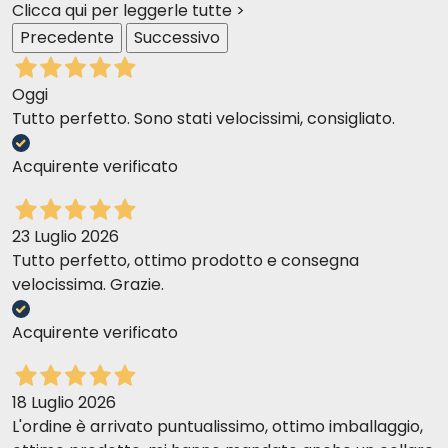
Clicca qui per leggerle tutte >
Valeur énergétique
Precedente
Successivo
EM Kcal/Kg 3750 - Mj/Kg 15,69
Oggi
Tutto perfetto. Sono stati velocissimi, consigliato.
Acquirente verificato
23 Luglio 2026
Tutto perfetto, ottimo prodotto e consegna
velocissima. Grazie.
Acquirente verificato
18 Luglio 2026
L'ordine è arrivato puntualissimo, ottimo imballaggio,