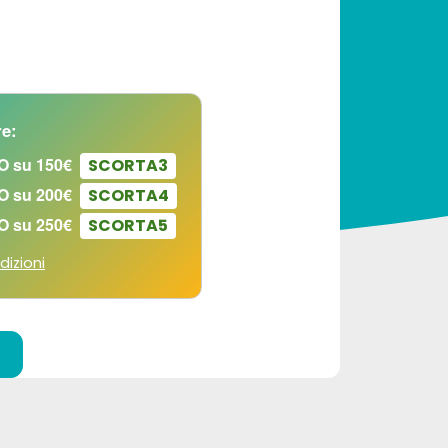
e:
O su 150€
SCORTA3
O su 200€
SCORTA4
O su 250€
SCORTA5
dizioni