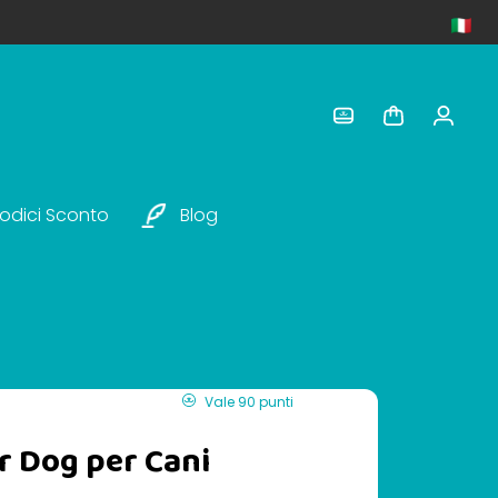
odici Sconto
Blog
Vale 90 punti
er Dog per Cani