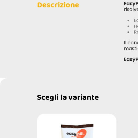
Descrizione
EasyP
risol
E
H
R
Il co
masti
EasyP
Scegli la variante