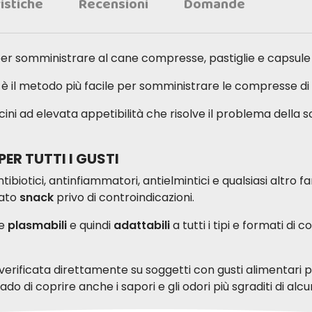
istiche
Recensioni
Domande
per somministrare al cane compresse, pastiglie e capsule
, è il metodo più facile per somministrare le compresse 
ni ad elevata appetibilità che risolve il problema della
PER TUTTI I GUSTI
tibiotici, antinfiammatori, antielmintici e qualsiasi altr
zato
snack
privo di controindicazioni.
te
plasmabili
e quindi
adattabili
a tutti i tipi e formati di
verificata direttamente su soggetti con gusti alimentari pa
ado di coprire anche i sapori e gli odori più sgraditi di alcu