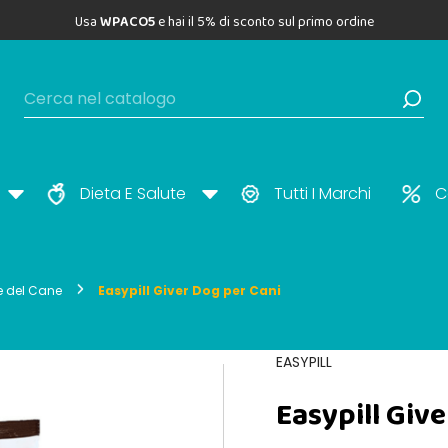
Usa
WPACO5
e hai il 5% di sconto sul primo ordine
Dieta E Salute
Tutti I Marchi
C
e del Cane
Easypill Giver Dog per Cani
EASYPILL
Easypill Giv