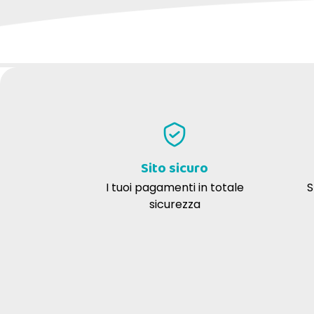
SCRIVI LA TUA RECENSIONE
Per la somministrazione di compresse:
Roberto B
11-08-2024
Ottimo per dare pastiglie al tuo cane.....
Sito sicuro
Condizionamento
I tuoi pagamenti in totale
S
sicurezza