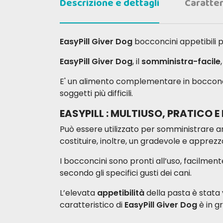
Descrizione e dettagli
Caratter
EasyPill Giver Dog
bocconcini appetibili 
EasyPill Giver Dog
, il
somministra-facile
E' un alimento complementare in bocconci
soggetti più difficili.
EASYPILL : MULTIUSO, PRATICO E 
Può essere utilizzato per somministrare an
costituire, inoltre, un gradevole e apprez
I bocconcini sono pronti all’uso, facilmen
secondo gli specifici gusti dei cani.
L’elevata
appetibilità
della pasta è stata 
caratteristico di
EasyPill Giver Dog
è in gr