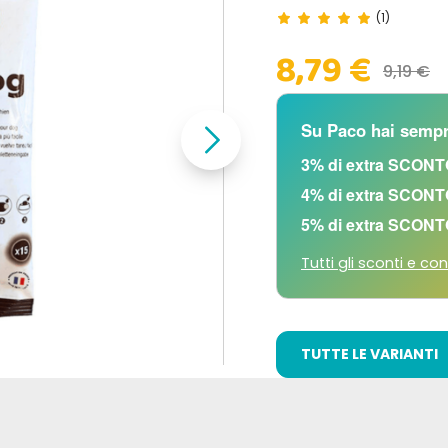
(1)
8,79 €
9,19 €
Su Paco hai sempr
3% di extra SCONT
4% di extra SCONT
5% di extra SCONT
Tutti gli sconti e con
TUTTE LE VARIANTI