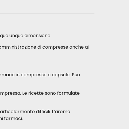
di qualunque dimensione
 somministrazione di compresse anche ai
o farmaco in compresse o capsule. Può
 compressa. Le ricette sono formulate
rticolarmente difficili. L’aroma
ni farmaci.