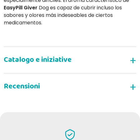
especialmente difíciles. El aroma característico de
EasyPill Giver
Dog es capaz de cubrir incluso los
sabores y olores más indeseables de ciertos
medicamentos.
Para la administración de comprimidos:
ESCRIBE TU RESEÑA
Roberto B
11-08-2024
Ottimo per dare pastiglie al tuo cane.....