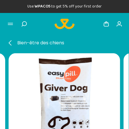
Use
WPACO5
to get 5% off your first order
Bien-être des chiens