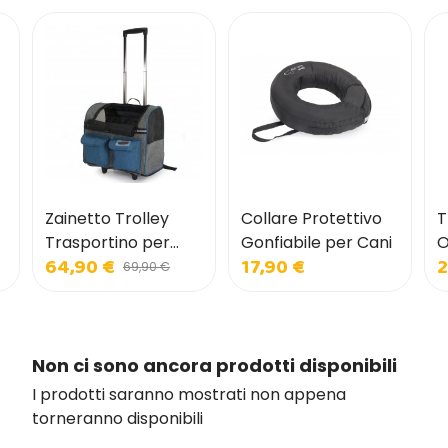
Zainetto Trolley
Collare Protettivo
T
Trasportino per
Gonfiabile per Cani
O
64,90 €
17,90 €
2
Cani e Gatti con
p
69,90 €
Tasche Frontali
Non ci sono ancora prodotti disponibili
I prodotti saranno mostrati non appena
torneranno disponibili