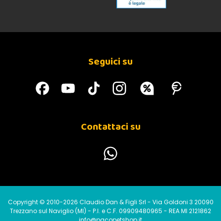
Seguici su
Contattaci su
Copyright © 2010-2026 Claudio Dan & Figli Srl - Via Goldoni 3 20090
Trezzano sul Naviglio (MI) - P.I. e C.F. 09909480965 - REA MI 2121862
info@pacopetshop.it