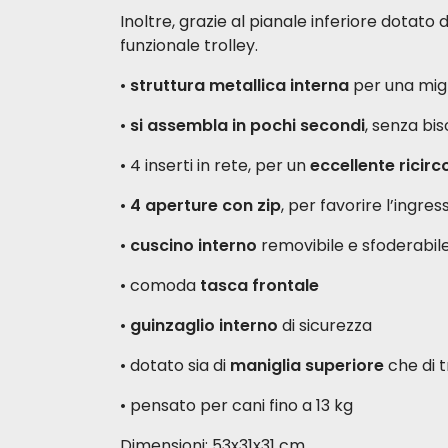
Inoltre, grazie al pianale inferiore dotato 
funzionale trolley.
•
struttura metallica interna
per una migl
•
si assembla in pochi secondi
, senza bi
• 4 inserti in rete, per un
eccellente ricirco
•
4 aperture con zip
, per favorire l’ingre
•
cuscino interno
removibile e sfoderabil
• comoda
tasca frontale
•
guinzaglio interno
di sicurezza
• dotato sia di
maniglia superiore
che di t
• pensato per cani fino a 13 kg
Dimensioni: 53x31x31 cm