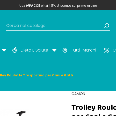
Usa
WPACO5
e hai il 5% di sconto sul primo ordine
Dieta E Salute
Tutti I Marchi
C
lley Roulotte Trasportino per Cani e Gatti
CAMON
Trolley Roul