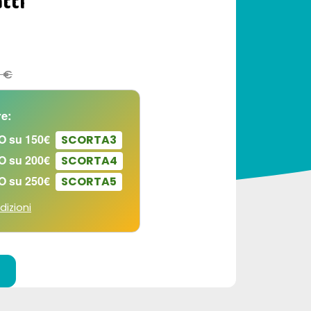
tti
0 €
e:
O su 150€
SCORTA3
O su 200€
SCORTA4
O su 250€
SCORTA5
dizioni