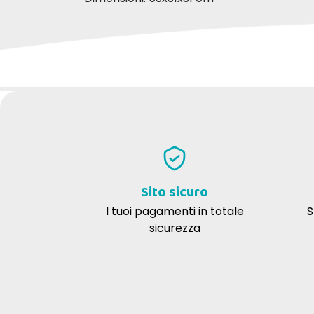
SCRIVI LA TUA RECENSIONE
Savino P
cinzi
15-09-2021
prodotto di ottima fattura all'altezza
ottimo
delle aspettative
confor
Sito sicuro
I tuoi pagamenti in totale
S
sicurezza