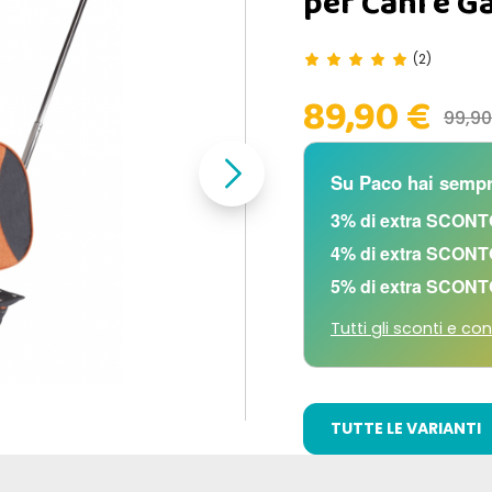
per Cani e Ga
(2)
89,90 €
99,9
Su Paco hai sempr
3% di extra SCONT
4% di extra SCONT
5% di extra SCONT
Tutti gli sconti e con
TUTTE LE VARIANTI