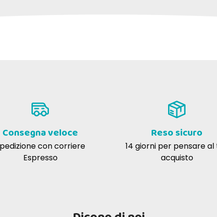
a c
28-02-2017
 servizio, ottimo prodotto, utile e
tevole, ottima fattura.
Consegna veloce
Reso sicuro
pedizione con corriere
14 giorni per pensare al
Espresso
acquisto