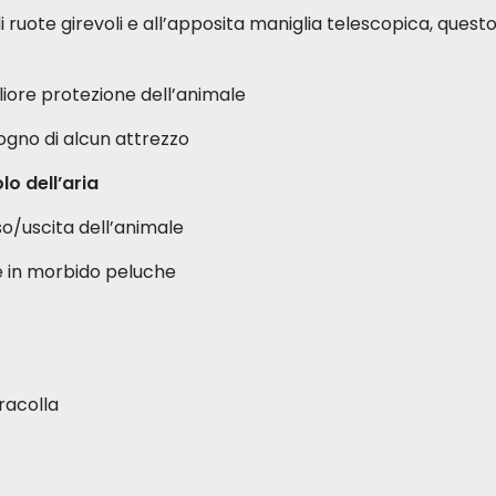
di ruote girevoli e all’apposita maniglia telescopica, quest
iore protezione dell’animale
sogno di alcun attrezzo
lo dell’aria
sso/uscita dell’animale
e in morbido peluche
racolla