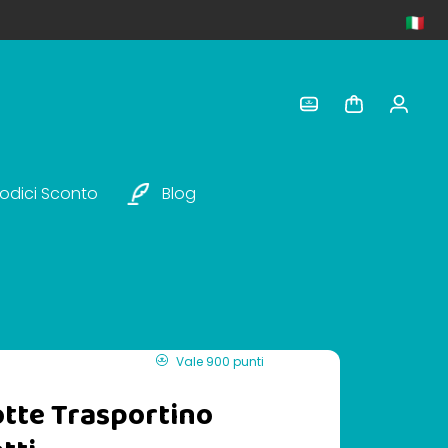
odici Sconto
Blog
Vale 900 punti
otte Trasportino