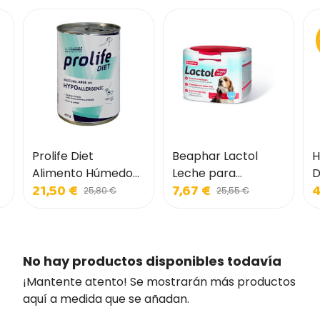
Prolife Diet
Beaphar Lactol
H
Alimento Húmedo
Leche para
D
21,50 €
7,67 €
4
s
Hipoalergénico
Cachorros
S
25,80 €
25,55 €
para Perros
h
p
No hay productos disponibles todavía
¡Mantente atento! Se mostrarán más productos
aquí a medida que se añadan.