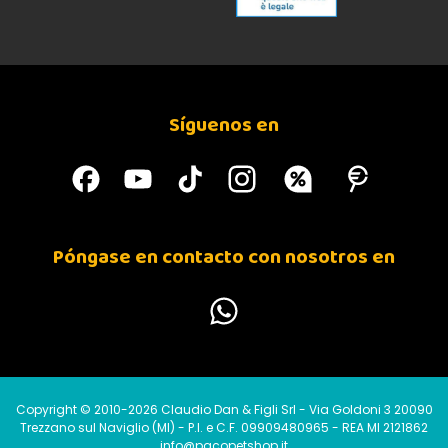
Síguenos en
Póngase en contacto con nosotros en
Copyright © 2010-2026 Claudio Dan & Figli Srl - Via Goldoni 3 20090
Trezzano sul Naviglio (MI) - P.I. e C.F. 09909480965 - REA MI 2121862
info@pacopetshop.it