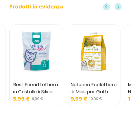
Prodotti in evidenza
Best Friend Lettiera
Naturina Ecolettiera
M
i
in Cristalli di Silicio
di Mais per Gatti
N
5,99 €
9,99 €
1
per Gatti
6,99 €
10,90 €