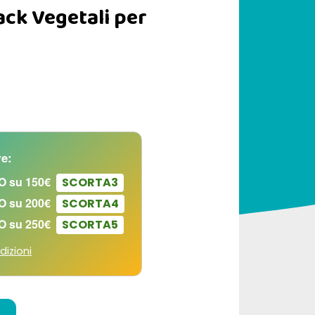
ck Vegetali per
e:
O su 150€
SCORTA3
O su 200€
SCORTA4
O su 250€
SCORTA5
dizioni