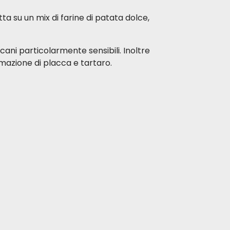
tta su un mix di farine di patata dolce,
r cani particolarmente sensibili. Inoltre
mazione di placca e tartaro.
Giacomo V