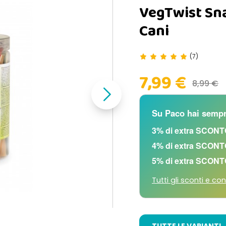
VegTwist Sna
Cani
(7)
7,99 €
8,99 €
Su Paco hai sempr
3% di extra SCONT
4% di extra SCONT
5% di extra SCONT
Tutti gli sconti e con