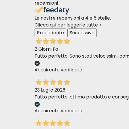
recensioni
Bauveg Snack Veg Twist è adatto a c
Assolutamente! Gli snack Bauveg Snack Ve
Le nostre recensioni a 4 e 5 stelle.
supportare la loro salute e vitalità.
Clicca qui per leggerle tutte >
Precedente
Successivo
Bauveg Snack Veg Twist è disponibile
Certamente! Trovi diverse varianti di gust
2 Giorni Fa
Patate Dolci e Biscotti Sweet Potato.
Tutto perfetto. Sono stati velocissimi, cons
Acquirente verificato
Come è confezionato il prodotto pe
I Bauveg Snack Veg Twist sono confezionati
23 Luglio 2026
sacchetto dopo ogni utilizzo e conservarlo
Tutto perfetto, ottimo prodotto e consegn
Acquirente verificato