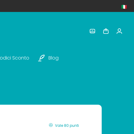
odici Sconto
Blog
Vale 80 punti