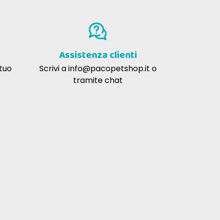
onsigliabile consultare il veterinario per
Assistenza clienti
etichetta del prodotto per mantenere un
 tuo
Scrivi a
info@pacopetshop.it
o
tramite chat
 del tuo cane aiutando a ridurre la
e ai 6 mesi, seguendo le indicazioni sulla