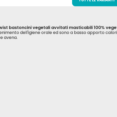
TUTTE LE VARIANTI
ist bastoncini vegetali avvitati masticabili 100% veget
nimento dell'igiene orale ed sono a basso apporto calori
i e avena.