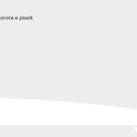
22-09-2020
, ne va
Prodotto di altissima qualità da
rote e piselli.
consigliare a chi ama i ns amici
diversamente umani.
ze di cani di tutte le taglie e razze.
so per
 mio cane?
ato pratico e al gusto irresistibile per i