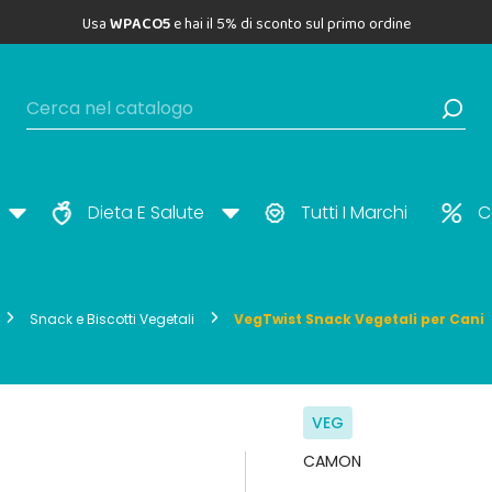
Usa
WPACO5
e hai il 5% di sconto sul primo ordine
Dieta E Salute
Tutti I Marchi
C
Snack e Biscotti Vegetali
VegTwist Snack Vegetali per Cani
VEG
CAMON