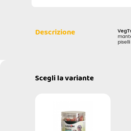
Descrizione
VegTw
mante
pisell
Scegli la variante