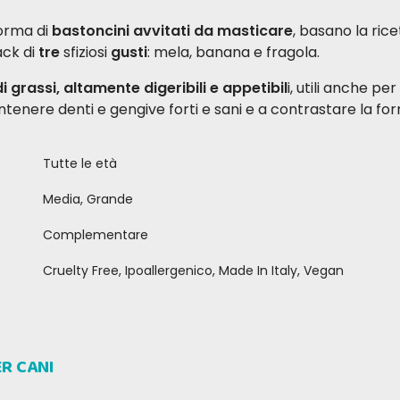
forma di
bastoncini avvitati da masticare
, basano la rice
ack di
tre
sfiziosi
gusti
: mela, banana e fragola.
i grassi, altamente digeribili e appetibil
i, utili anche pe
tenere denti e gengive forti e sani e a contrastare la for
Tutte le età
Media, Grande
Complementare
Cruelty Free, Ipoallergenico, Made In Italy, Vegan
ER CANI
eppe C
Giacomo V