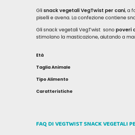
Gli
snack vegetali VegTwist per cani
, a 
piselli e avena. La confezione contiene sn
Gli snack vegetali VegTwist sono
poveri d
stimolano la masticazione, aiutando a man
Età
Taglia Animale
Tipo Alimento
Caratteristiche
SCRIVI LA TUA RECENSIONE
FAQ DI VEGTWIST SNACK VEGETALI P
Daniela V
Gius
22-09-2025