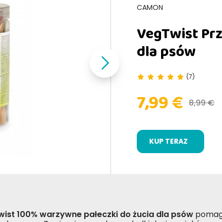
CAMON
VegTwist Pr
dla psów
(7)
7,99 €
8,99 €
KUP TERAZ
ist 100% warzywne pałeczki do żucia dla psów
pomagaj