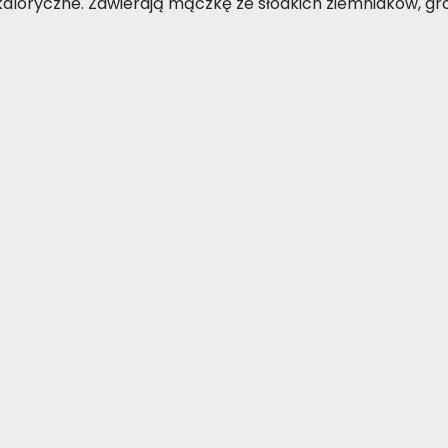
kaloryczne. Zawierają mączkę ze słodkich ziemniaków, gro