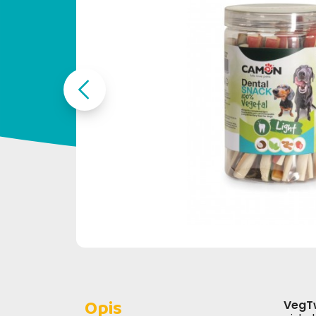
Opis
VegTw