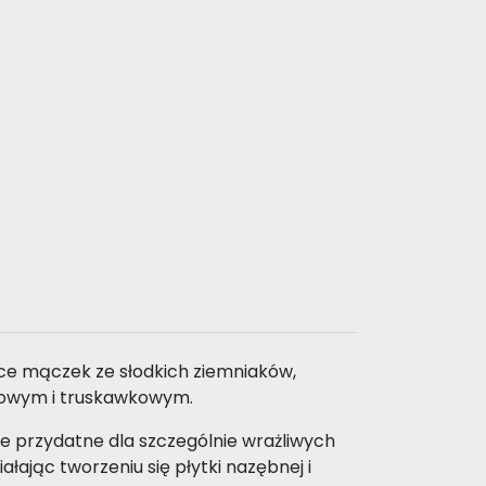
ce mączek ze słodkich ziemniaków,
nowym i truskawkowym.
kże przydatne dla szczególnie wrażliwych
ając tworzeniu się płytki nazębnej i