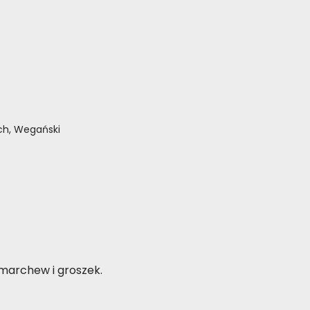
ch, Wegański
Giacomo V
22-09-2020
, ne va
Prodotto di altissima qualità da
, marchew i groszek.
consigliare a chi ama i ns amici
diversamente umani.