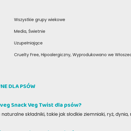
Wszystkie grupy wiekowe
Media, Świetnie
Uzupełniające
Cruelty Free, Hipoalergiczny, Wyprodukowano we Włosze
WNE DLA PSÓW
eppe C
Giacomo V
uveg Snack Veg Twist dla psów?
-2024
15-03-2021
rresistibili e sani, perfetti per
Per il ns. Beagle sono insuperabili
turalne składniki, takie jak słodkie ziemniaki, ryż, dynia
re il tuo cane! Con una
matto!
ione veloce e puntuale, è un