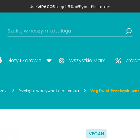
Use
WPACO5
to get 5% off your first order
Diety I Zdrowie
Wszystkie Marki
Zrów
yzaki
Przekąski warzywne i ciasteczka
VegTwist Przekąski wa
VEGAN