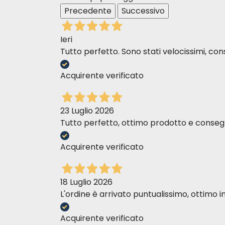
Czy przekąska Bauveg Snack Veg Tw
Precedente
Successivo
Jak najbardziej! Na stronie www.pacopetsho
także Sweet Potato Snack i Sweet Potato B
Ieri
Tutto perfetto. Sono stati velocissimi, cons
W jaki sposób produkt jest pakowa
Acquirente verificato
Bauveg Snack Veg Twists są bezpiecznie 
torebkę i przechowywać ją w chłodnym, 
23 Luglio 2026
Tutto perfetto, ottimo prodotto e consegn
Acquirente verificato
18 Luglio 2026
L'ordine è arrivato puntualissimo, ottim
Acquirente verificato