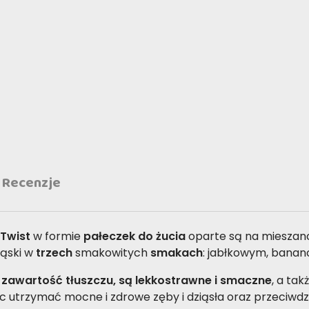
Recenzje
Twist
w formie
pałeczek do żucia
oparte są na mieszan
kąski w
trzech
smakowitych
smakach
: jabłkowym, bana
 zawartość tłuszczu, są lekkostrawne i smaczne
, a ta
utrzymać mocne i zdrowe zęby i dziąsła oraz przeciwdział