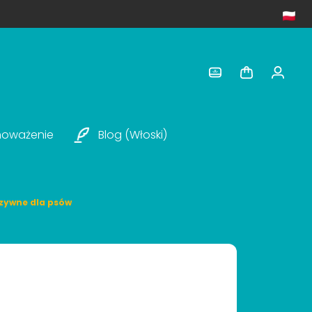
noważenie
Blog (włoski)
rzywne dla psów