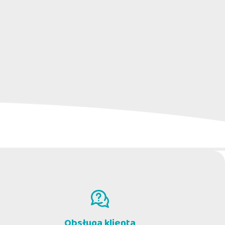
by psów wszystkich rozmiarów i ras.
so per
sa?
nemu formatowi i nieodpartemu smakowi
zaleca się skonsultowanie się z
Obsługa klienta