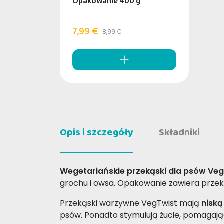
Opakowanie 400 g
7,99 €
8,99 €
Opis i szczegóły
Składniki
Wegetariańskie przekąski dla psów Veg
grochu i owsa. Opakowanie zawiera prze
Przekąski warzywne VegTwist mają
niską
psów. Ponadto stymulują żucie, pomagając 