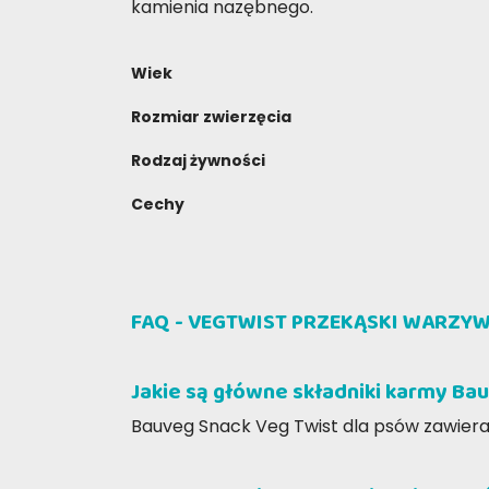
kamienia nazębnego.
Wiek
Rozmiar zwierzęcia
Rodzaj żywności
Cechy
NAPISZ RECENZJĘ
FAQ - VEGTWIST PRZEKĄSKI WARZY
Daniela V
Gius
22-09-2025
Jakie są główne składniki karmy Ba
Conosco questo articolo, la mia
06-11
cagnolina essendo intollerante a
Snack i
Bauveg Snack Veg Twist dla psów zawiera na
determinati cibo questo prodotto oltre
premia
ad essere buono non le crea problemi
spediz