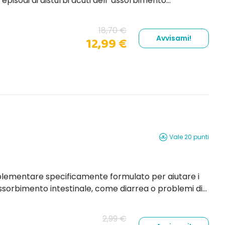
 episodi di disturbi acuti dell’ assorbimento
imento . Questa pasta appetibile agisce
za...
18,70 €
Avvisami!
12,99 €
Vale 20 punti
lementare specificamente formulato per aiutare i
’assorbimento intestinale, come diarrea o problemi di
li sono facili da somministrare e aiutano a
2,99 €