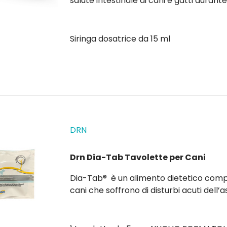
salute intestinale di cani e gatti durante
intestinale , come diarrea o malassorb
rapidamente per migliorare la consisten
Siringa dosatrice da 15 ml
DRN
Drn Dia-Tab Tavolette per Cani
Dia-Tab® è un alimento dietetico comp
cani che soffrono di disturbi acuti dell
malassorbimento. Le compresse appetibi
migliorare rapidamente la...