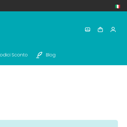
odici Sconto
Blog