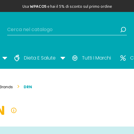
Usa
WPACO5
e hai il 5% di sconto sul primo ordine
Dieta E Salute
Tutti I Marchi
C
Brands
DRN
N