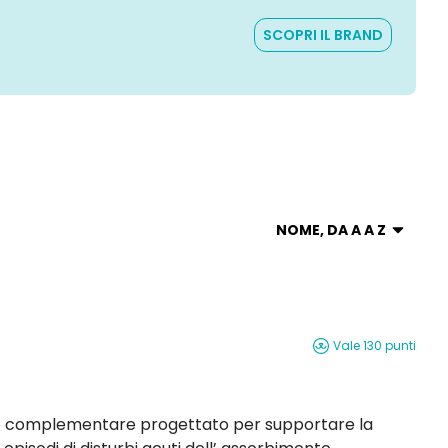
SCOPRI IL BRAND
NOME, DA A A Z
Vale 130 punti
co complementare progettato per supportare la