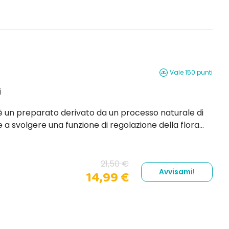
Vale 150 punti
i
 , è un preparato derivato da un processo naturale di
 di regolazione della flora
ene inoltre lievito di birra, inulina di cicoria e batteri lattici....
21,50 €
Avvisami!
14,99 €