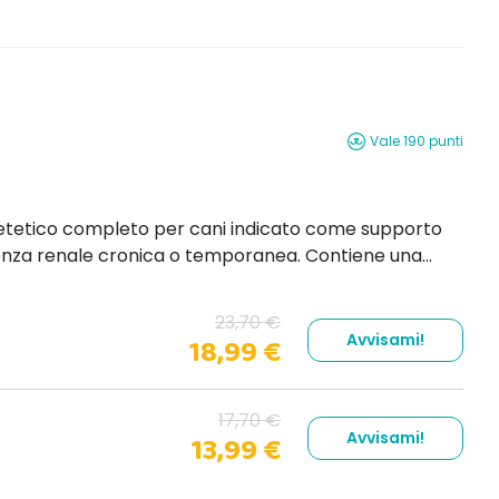
Vale 190 punti
 renale cronica o temporanea. Contiene una
 con il regime
23,70 €
Avvisami!
18,99 €
17,70 €
Avvisami!
13,99 €