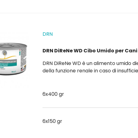
DRN
DRN DiReNe WD Cibo Umido per Cani
DRN DiReNe WD è un alimento umido dietetico completo per cani indicato come supporto
della funzione renale in caso di insufficienza
speciale integrazione con ingredienti funzionali che, in combinazione
alimentare specifico, è in...
6x400 gr
6x150 gr