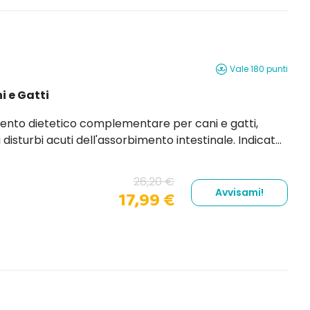
Vale 180 punti
 e Gatti
nto dietetico complementare per cani e gatti,
a flora intestinale dovuto a fattori quali trattamenti...
26,20 €
Avvisami!
17,99 €