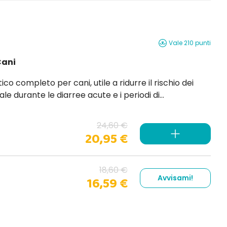
Vale 210 punti
Cani
ante le diarree acute e i periodi di
24,60 €
20,95 €
18,60 €
Avvisami!
16,59 €