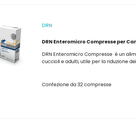
DRN
DRN Enteromicro Compresse per Cani
DRN Enteromicro Compresse è un alime
cuccioli e adulti, utile per la riduzione dei disturbi acuti dell'assorbimento intestinale. Indicato
in caso di: alterato equilibrio dell
Confezione da 32 compresse