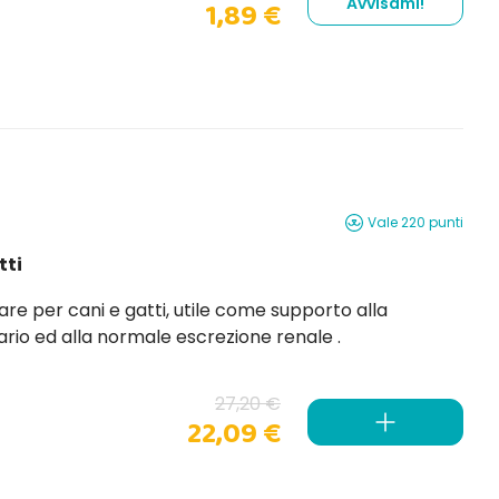
Avvisami!
1,89 €
Vale 220 punti
tti
corretta funzionalità dell’apparato urinario ed alla normale escrezione renale .
27,20 €
22,09 €