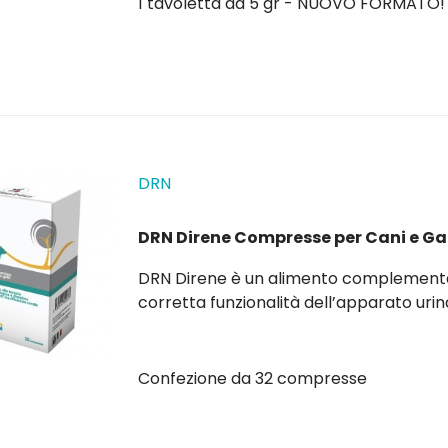
1 tavoletta da 5 gr - NUOVO FORMATO!
DRN
DRN Direne Compresse per Cani e Ga
DRN Direne è un alimento complementare per cani e gatti, utile come supporto alla
Confezione da 32 compresse