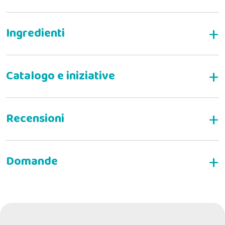
Alimento dietetico completo e bilanciato per gatti
adulti con urolitiasi da struvite
Indicazioni
:
SCRIVI LA TUA RECENSIONE
Controindicazioni
:
dtr h
17-06-2025
Professionalità, Cortesia e Disponibilità. Assolutamente Entusiasta.
Consigliatissimo.