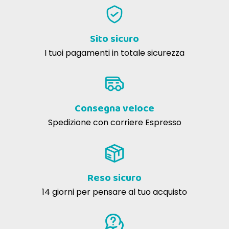
Francesca M
25-06-2021
Consigliati dal nostro Vet. Ottima qualità
Sito sicuro
I tuoi pagamenti in totale sicurezza
daniela p
16-04-2020
già consigliato con piacere alle mie amiche gattare
Consegna veloce
Spedizione con corriere Espresso
Reso sicuro
14 giorni per pensare al tuo acquisto