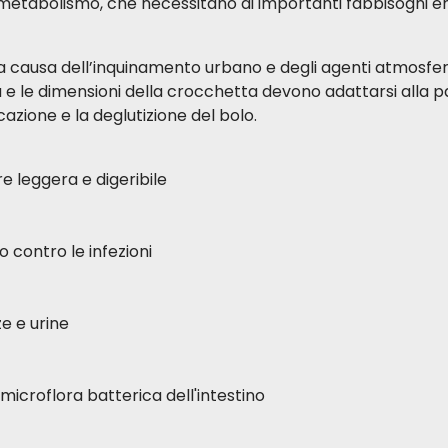
 metabolismo, che necessitano di importanti fabbisogni en
lo, a causa dell’inquinamento urbano e degli agenti atmosfer
rma e le dimensioni della crocchetta devono adattarsi alla
azione e la deglutizione del bolo.
e leggera e digeribile
o contro le infezioni
ze e urine
 microflora batterica dell'intestino