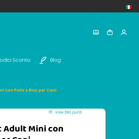
odici Sconto
Blog
ni con Pollo e Riso per Cani
Vale 380 punti
t Adult Mini con