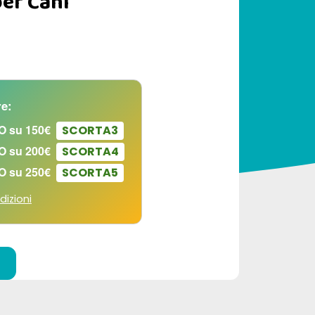
per Cani
e:
O su 150€
SCORTA3
O su 200€
SCORTA4
O su 250€
SCORTA5
dizioni