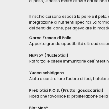
di peso), spesso molto attivi e dal veloce
Il rischio cui sono esposti la pelle e il pe
integrazione di nutrienti specifici. La fo
dei denti del cane, per agevolare la mastic
Carne Fresca di Pollo
Apporta grande appetibilità oltread esser
NuPro® (Nucleotidi)
Rafforza le difese immunitarie dell'intestin
Yucca schidigera
Aiuta a controllare l'odore di feci, flatulen
Prebiotici F.O.S. (Fruttoligosaccaridi)
Fibra che favorisce la proliferazione della
Bio-Mos®