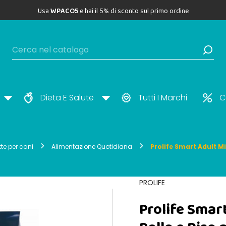
Usa
WPACO5
e hai il 5% di sconto sul primo ordine
Dieta E Salute
Tutti I Marchi
C
te per cani
Alimentazione Quotidiana
Prolife Smart Adult Mi
PROLIFE
Prolife Smar