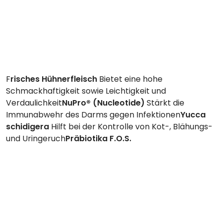
F
risches Hühnerfleisch
Bietet eine hohe
Schmackhaftigkeit sowie Leichtigkeit und
Verdaulichkeit
NuPro® (Nucleotide)
Stärkt die
Immunabwehr des Darms gegen Infektionen
Yucca
schidigera
Hilft bei der Kontrolle von Kot-, Blähungs-
und Uringeruch
Präbiotika F.O.S.