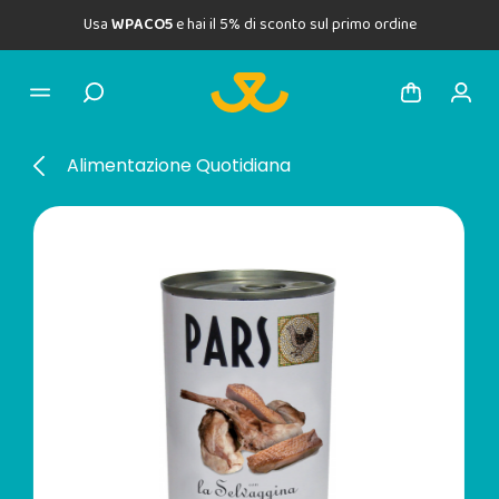
Usa
WPACO5
e hai il 5% di sconto sul primo ordine
Alimentazione Quotidiana