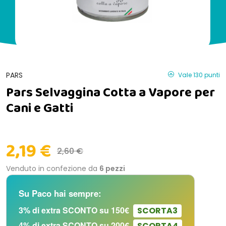
PARS
Vale 130 punti
Pars Selvaggina Cotta a Vapore per
Cani e Gatti
2,19 €
2,60 €
Venduto in confezione da
6 pezzi
Su Paco hai sempre:
3% di extra SCONTO su 150€
SCORTA3
4% di extra SCONTO su 200€
SCORTA4