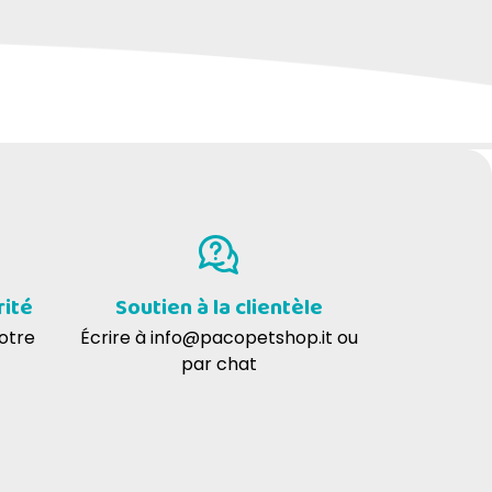
rité
Soutien à la clientèle
votre
Écrire à
info@pacopetshop.it
ou
par chat