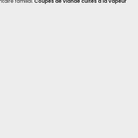
taire familial.
Coupes de viande cuites à la vapeur