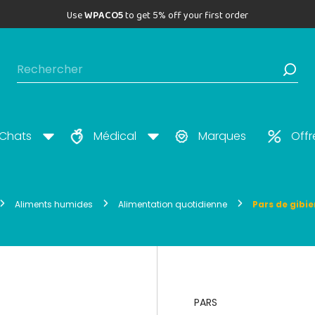
Use
WPACO5
to get 5% off your first order
Chats
Médical
Marques
Offr
Aliments humides
Alimentation quotidienne
Pars de gibie
PARS