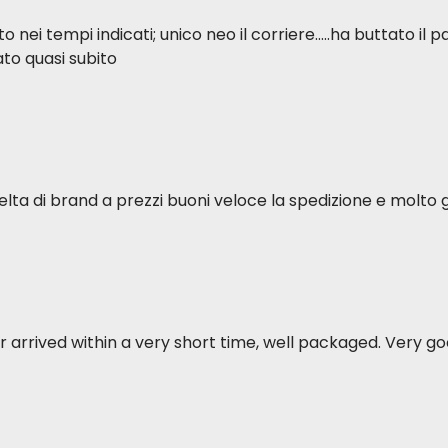
ei tempi indicati; unico neo il corriere.....ha buttato il p
to quasi subito
elta di brand a prezzi buoni veloce la spedizione e molto g
 arrived within a very short time, well packaged. Very goo