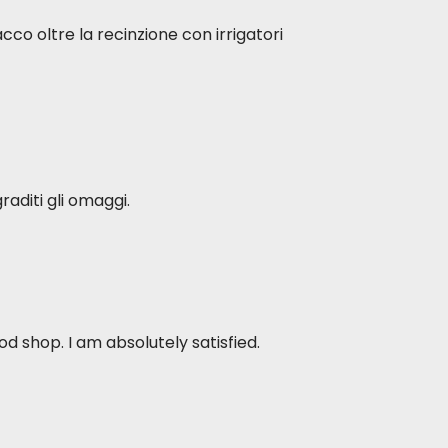
acco oltre la recinzione con irrigatori
raditi gli omaggi.
d shop. I am absolutely satisfied.