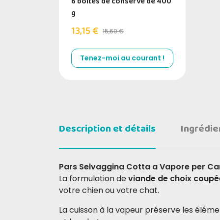
6 boîtes de conserve de 400
g
13,15 €
15,60 €
Tenez-moi au courant !
Description et détails
Ingrédie
Pars Selvaggina Cotta a Vapore per Can
La formulation de
viande de choix coup
votre chien ou votre chat.
La cuisson à la vapeur préserve les élémen