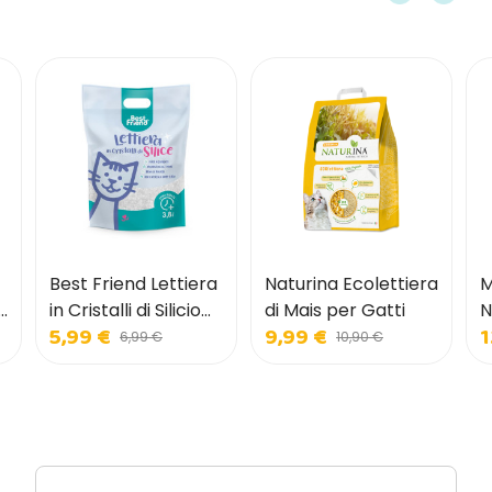
Best Friend Lettiera
Naturina Ecolettiera
M
i
in Cristalli di Silicio
di Mais per Gatti
N
5,99 €
9,99 €
1
per Gatti
6,99 €
10,90 €