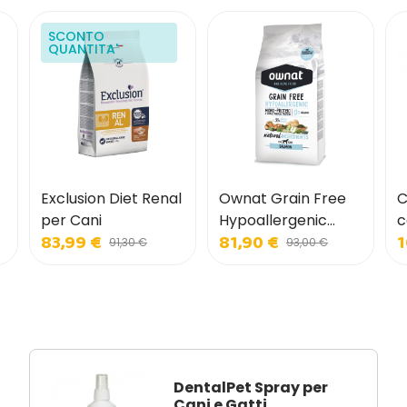
SCONTO
QUANTITA'
Exclusion Diet Renal
Ownat Grain Free
C
per Cani
Hypoallergenic
c
83,99 €
81,90 €
1
Salmone per Cani
N
91,30 €
93,00 €
A
DentalPet Spray per
Cani e Gatti