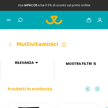
Usa
WPACO5
e hai il 5% di sconto sul primo ordine
Multivitaminici
RILEVANZA
MOSTRA FILTRI
Prodotti in evidenza