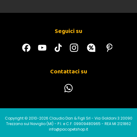
Seguici su
Contattaci su
Copyright © 2010-2026 Claudio Dan & Figli Srl - Via Goldoni 3 20090
Trezzano sul Naviglio (MI) - P.I. e C.F. 09909480965 - REA MI 2121862
info@pacopetshop.it