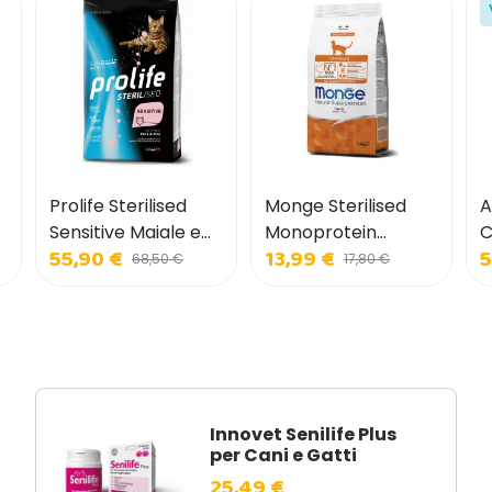
Prolife Sterilised
Monge Sterilised
A
Sensitive Maiale e
Monoprotein
C
55,90 €
13,99 €
5
Riso per Gatti
Anatra per Gatti
V
68,50 €
17,80 €
Innovet Senilife Plus
per Cani e Gatti
25,49 €