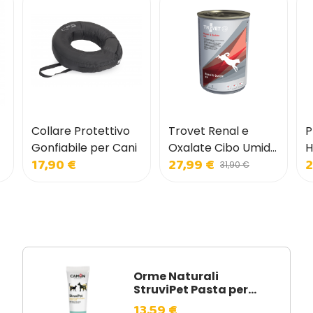
Collare Protettivo
Trovet Renal e
P
Gonfiabile per Cani
Oxalate Cibo Umido
H
17,90 €
27,99 €
2
per Cani
C
31,90 €
C
Orme Naturali
StruviPet Pasta per...
13,59 €