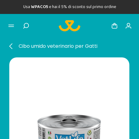
Usa
WPACO5
e hai il 5% di sconto sul primo ordine
Cibo umido veterinario per Gatti