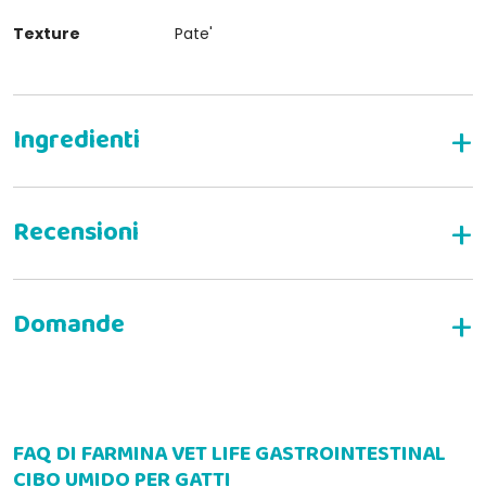
Texture
Pate'
Alimento dietetico umido completo per gatti
COMPOSIZIONE
SCRIVI LA TUA RECENSIONE
Silvia F
09-02-2017
MEDIAMENTE APPETIBILE
FAQ DI FARMINA VET LIFE GASTROINTESTINAL
CIBO UMIDO PER GATTI
Cattaneo f
02-02-2017