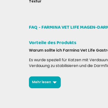
Textur
Alleinfuttermittel für Katzen
SCHREIBEN SIE EINE BEWERTUNG
FAQ - FARMINA VET LIFE MAGEN-DA
ZUSAMMENSETZUNG
Silvia F
Catt
09-02-2017
Vorteile des Produkts
MEDIAMENTE APPETIBILE
02-02
ottimo
Warum sollte ich Farmina Vet Life Gastr
Es wurde speziell für Katzen mit Verdauu
Verdauung zu stabilisieren und die Darmfl
Wie tragen Ballaststoffe zur Verbesser
Mehr lesen
Lösliche Ballaststoffe fördern die Darmtä
Ist dieses Futter auch für Katzen mit Pa
Ja, dank des geringen Fettgehalts und der 