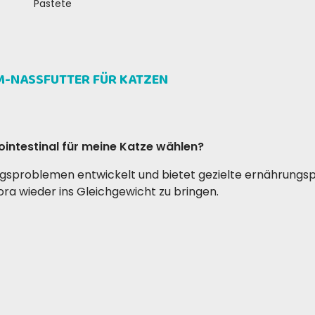
Pastete
RM-NASSFUTTER FÜR KATZEN
aneo f
Rosanna M
26-1
-2017
Il mio gatto con problemi
!
gastrointestinali impazzisce per 
ointestinal für meine Katze wählen?
scatolette!
ngsproblemen entwickelt und bietet gezielte ernährungsp
ora wieder ins Gleichgewicht zu bringen.
ung der Verdauung bei?
tigkeit, verbessern die Nährstoffaufnahme und reduzieren
nkreatitis geeignet?
hohen Verdaulichkeit ist es unter tierärztlicher Aufsicht 