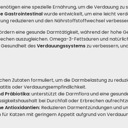
igen eine spezielle Ernährung, um die Verdauung zu sta
fe Gastrointestinal
wurde entwickelt, um eine leicht verd
tung reduzieren und den Nährstoffstoffwechsel verbesser
ördern eine gesunde Darmtätigkeit, während der hohe Geha
rechen auszugleichen. Omega-3-Fettsäuren und natürliche
 Gesundheit des
Verdauungssystems
zu verbessern, und
ichen Zutaten formuliert, um die Darmbelastung zu reduzi
reatitis oder Verdauungsempfindlichkeit.
nd Präbiotika:
unterstützt die Darmflora und eine gesund
lüssigkeitshaushalt bei Durchfall oder Erbrechen aufrechtz
e Antioxidantien:
Reduzieren Darmentzündungen und unt
h für Katzen mit geringem Appetit aufgrund von Verdau