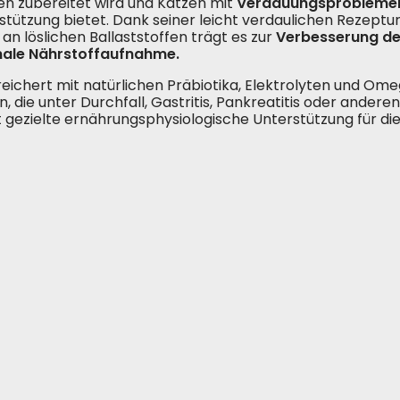
en zubereitet wird und Katzen mit
Verdauungsprobleme
stützung bietet. Dank seiner leicht verdaulichen Rezept
 an löslichen Ballaststoffen trägt es zur
Verbesserung de
ale Nährstoffaufnahme.
eichert mit natürlichen Präbiotika, Elektrolyten und Omeg
n, die unter Durchfall, Gastritis, Pankreatitis oder and
t gezielte ernährungsphysiologische Unterstützung für d