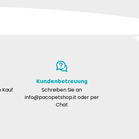
 die ernährungsphysiologische
elastung zu verringern und eine bessere
Kundenbetreuung
n Kauf
Schreiben Sie an
info@pacopetshop.it
oder per
Chat