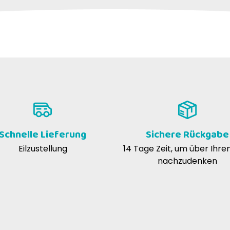
rwendet werden?
ein vollwertiges und ausgewogenes Futter, das speziell für
sproblemen entwickelt wurde.
n?
ehrere kleine Mahlzeiten aufzuteilen, um die Verdauungsb
Schnelle Lieferung
Sichere Rückgabe
?
Eilzustellung
14 Tage Zeit, um über Ihre
nachzudenken
hren und innerhalb von 48 Stunden verbrauchen.
ierungsstoffe?