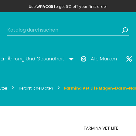
Use
WPACO5
to get 5% off your first order
ErnÄhrung Und Gesundheit
Alle Marken
tter
Tierärztliche Diäten
Farmina Vet Life Magen-Darm-Nas
FARMINA VET LIFE