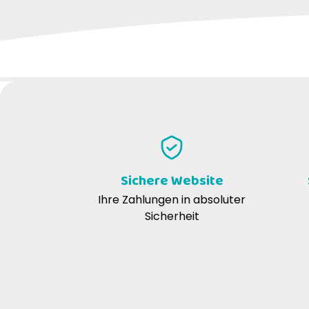
Fragen zur Fütterung
Kann es als einzige Nahrungsquelle ve
Ja, Farmina Vet Life Gastrointestinal ist 
Unterstützung von Katzen mit Verdauung
Wie oft täglich sollte ich es verabreiche
Es wird empfohlen, die Tagesration auf m
Nährstoffaufnahme zu fördern.
Sichere Website
Wie muss ich das Produkt aufbewahren
Ihre Zahlungen in absoluter
Sicherheit
Nach dem Öffnen im Kühlschrank aufbewa
Gesundheit und Sicherheit
Enthält das Produkt künstliche Konserv