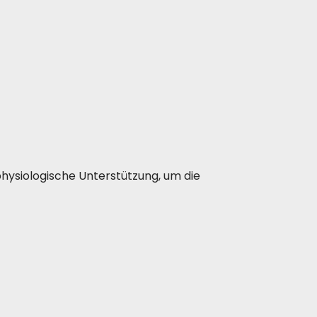
1-2016
queste
hysiologische Unterstützung, um die
 Durchfall.
auch für Katzen mit Pankreatitis geeignet.