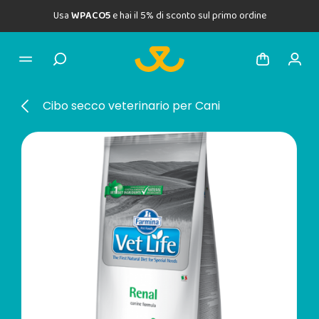
Usa
WPACO5
e hai il 5% di sconto sul primo ordine
Cibo secco veterinario per Cani