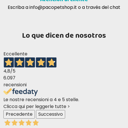
Salud y seguridad
Escriba a
info@pacopetshop.it
o a través del chat
¿El producto contiene conservantes
artificiales?
No,
Farmina Vet Life Renal
no
contiene
Lo que dicen de nosotros
conservantes ni colorantes artificiales
, lo que
garantiza una alimentación segura y natural.
¿Es adecuado para todos los perros?
Eccellente
No, está formulado específicamente para
perros con insuficiencia renal
. Si tu perro no
4,8
/5
tiene problemas renales, consulta al veterinario
6.097
antes de administrárselo.
recensioni
Le nostre recensioni a 4 e 5 stelle.
Clicca qui per leggerle tutte >
Precedente
Successivo