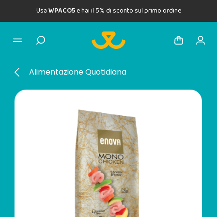
Usa
WPACO5
e hai il 5% di sconto sul primo ordine
Alimentazione Quotidiana