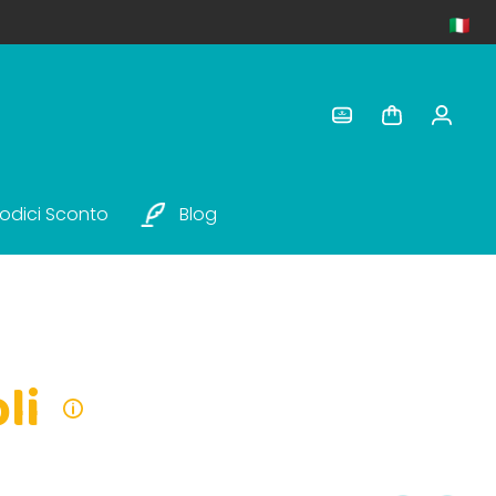
odici Sconto
Blog
li