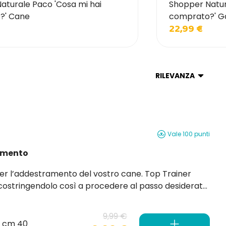
aturale Paco 'Cosa mi hai
Shopper Natur
?' Cane
comprato?' G
22,99 €
RILEVANZA
Vale 100 punti
amento
ddestramento del vostro cane. Top Trainer
 costringendolo così a procedere al passo desiderato
9,99 €
x cm 40