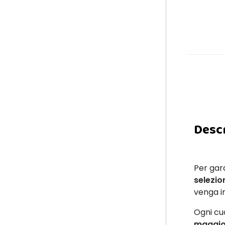
Desc
Per gara
selezion
venga i
Ogni cuc
maggior