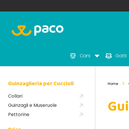
Cani
Gatti
Guinzaglieria per Cuccioli
Home
Collari
Gui
Guinzagli e Museruole
Pettorine