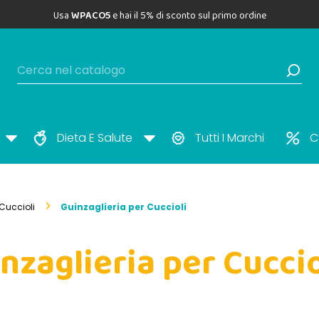
Usa
WPACO5
e hai il 5% di sconto sul primo ordine
Dieta E Salute
Tutti I Marchi
C
Cuccioli
Guinzaglieria per Cuccioli
nzaglieria per Cuccio