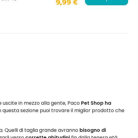
9,99 €
le uscite in mezzo alla gente, Paco
Pet Shop ha
In questa sezione puoi trovare il miglior prodotto che
a. Quelli di taglia grande avranno
bisogno di
arli verso
corrette abitudini
fin dalla tenera età.