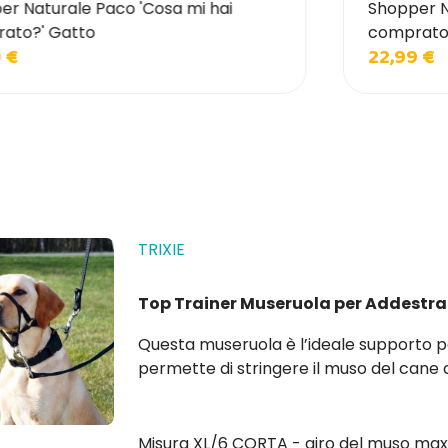
er Naturale Paco 'Cosa mi hai
Shopper N
ato?' Gatto
comprato
 €
22,99 €
TRIXIE
Top Trainer Museruola per Addestr
Questa museruola è l’ideale supporto per l’a
permette di stringere il muso del cane
e in tutta sicurezza. Munita di una chiusura al livello della testa del cane, questa museruola vi
permette di...
Misura XL/6 CORTA - giro del muso ma