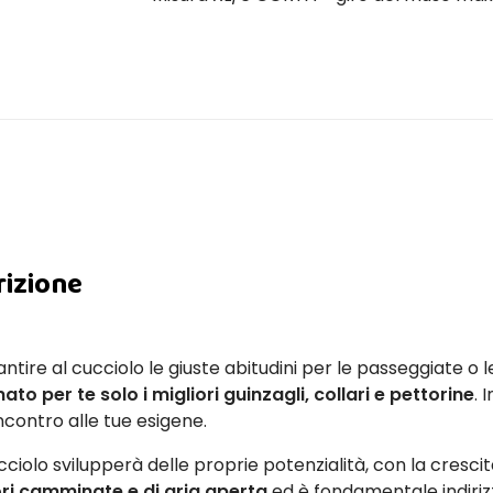
rizione
ntire al cucciolo le giuste abitudini per le passeggiate o 
ato per te solo i migliori guinzagli, collari e pettorine
. 
ncontro alle tue esigene.
ciolo svilupperà delle proprie potenzialità, con la crescit
i camminate e di aria aperta
ed è fondamentale indirizz