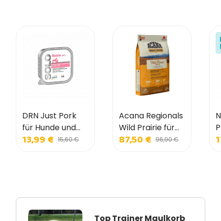
DRN Just Pork
Acana Regionals
N
für Hunde und
Wild Prairie für
P
13,99 €
87,50 €
1
Katzen
Hunde
D
15,60 €
96,90 €
w
a
H
Top Trainer Maulkorb