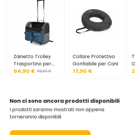
Zainetto Trolley
Collare Protettivo
T
Trasportino per
Gonfiabile per Cani
O
64,90 €
17,90 €
2
Cani e Gatti con
p
69,90 €
Tasche Frontali
Non ci sono ancora prodotti disponibili
I prodotti saranno mostrati non appena
torneranno disponibili