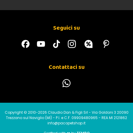
Seguici su
Contattaci su
Copyright © 2010-2026 Claudio Dan & Figli Srl - Via Goldoni 3 20090
Trezzano sul Naviglio (MI) - P.I. e C.F. 09909480965 - REA MI 2121862
info@pacopetshop.it