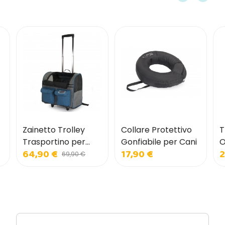
Zainetto Trolley
Collare Protettivo
T
Trasportino per
Gonfiabile per Cani
O
64,90 €
17,90 €
2
Cani e Gatti con
p
69,90 €
Tasche Frontali