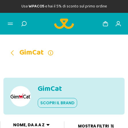
Usa
WPACO5
e hai il 5% di sconto sul primo ordine
GimCat
GimCat
SCOPRI IL BRAND
NOME, DA A A Z
MOSTRA FILTRI