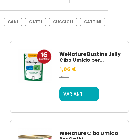
CANI
GATTI
CUCCIOLI
GATTINI
WeNature Bustine Jelly
Cibo Umido per...
1,06 €
1,22 €
VARIANTI
WeNature Cibo Umido