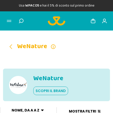
Usa
WPACO5
e hai il 5% di sconto sul primo ordine
WeNature
WeNature
SCOPRI IL BRAND
NOME, DA A A Z
MOSTRA FILTRI