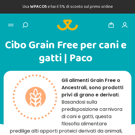
Usa
WPACO5
e hai il 5% di sconto sul primo ordine
Cibo Grain Free per cani e
gatti | Paco
Gli alimenti Grain Free o
Ancestrali, sono prodotti
privi di grano e derivat
i.
Basandosi sulla
predisposizione carnivora
di cani e gatti, questa
filosofia alimentare
predilige alti apporti proteici derivati da animali,