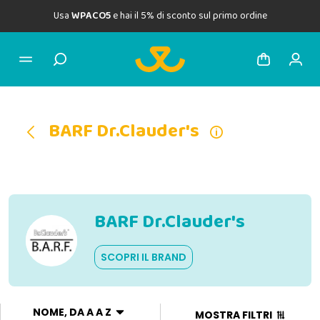
Usa
WPACO5
e hai il 5% di sconto sul primo ordine
BARF Dr.Clauder's
BARF Dr.Clauder's
SCOPRI IL BRAND
NOME, DA A A Z
MOSTRA FILTRI