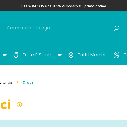
Usa
WPACO5
e hai il 5% di sconto sul primo ordine
Dieta E Salute
Tutti I Marchi
C
Brands
Croci
ci