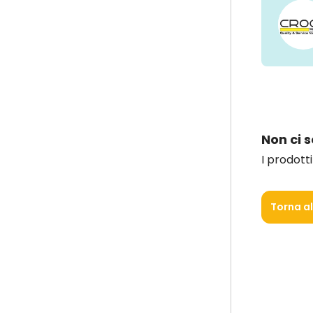
Non ci 
I prodott
Torna a