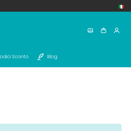
odici Sconto
Blog