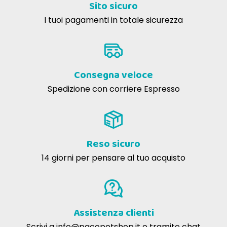
Sito sicuro
da Vomitoxins).
Sembrerebbe un buon prodotto ma usandolo da poco tempo
I tuoi pagamenti in totale sicurezza
Regal utilizza
polpa di barbabietola perché è la
voglio aspettare a giudicare.
migliore fonte di fibra per i nostri animali
,
offrendo il miglior bilanciamento di fibra solubile
ed insolubile. Facilita la digestione e fà produrre
Dacia S
24-01-2023
buone feci.
Consegna veloce
Prodotto ottimo per cani con intolleranze.
Regal utilizza
14 vitamine e 21 minerali
Spedizione con corriere Espresso
proteinati
, derivanti da molteplici fonti, per
ottenere il migliore bilanciamento e
Davide C
02-11-2021
assorbimento.
L'unico mangime che a risolto i problemi della mia cagnolina
Regal è
conservato naturalmente con
Reso sicuro
tocoferoli misti e vitamina C
. Nessun
conservante chimico quali Ethoxyquin, BHA o
14 giorni per pensare al tuo acquisto
BHT, né coloranti artificiali.
Regal offre
alimenti per ogni fase della
vita
(Puppy, Adult, Light e senior).
Assistenza clienti
Scrivi a
info@pacopetshop.it
o tramite chat