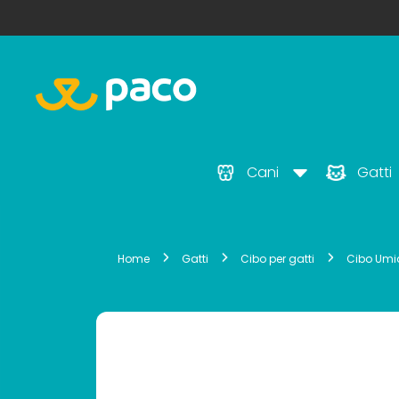
Cani
Gatti
Home
Gatti
Cibo per gatti
Cibo Umi