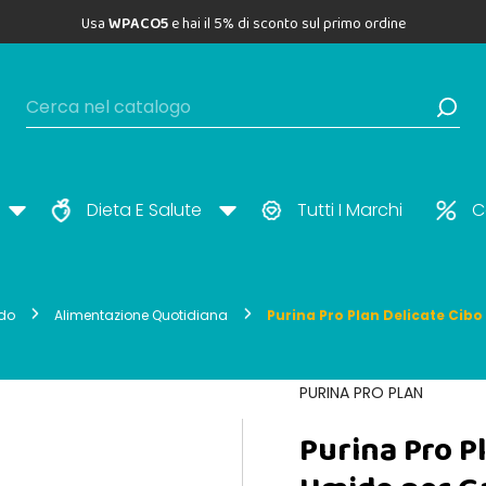
Usa
WPACO5
e hai il 5% di sconto sul primo ordine
Dieta E Salute
Tutti I Marchi
C
do
Alimentazione Quotidiana
Purina Pro Plan Delicate Cibo
PURINA PRO PLAN
Purina Pro P