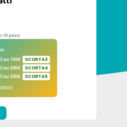
tti
da
10 pezzi
e:
O su 150€
SCORTA3
O su 200€
SCORTA4
O su 250€
SCORTA5
dizioni