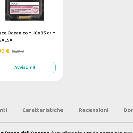
sce Oceanico
-
10x85 gr
-
 SALSA
99 €
13,20 €
Avvisami!
nti
Caratteristiche
Recensioni
Do