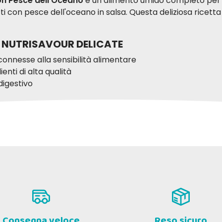
con Pesce dell'Oceano
è un alimento umido completo per ga
 con pesce dell'oceano in salsa. Questa deliziosa ricetta in
AN NUTRISAVOUR DELICATE
e connesse alla sensibilità alimentare
enti di alta qualità
digestivo
Consegna veloce
Reso sicuro