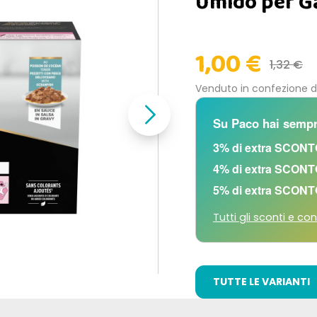
Umido per Ga
1,00 €
1,32 €
Venduto in confezione 
Su Paco hai sempr
3% di extra SCONT
4% di extra SCONT
5% di extra SCONT
Tutti gli sconti e con
TUTTE LE VARIANTI