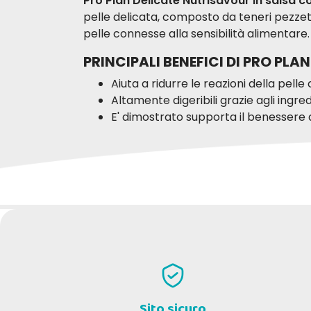
Pro Plan Delicate Nutrisavour in salsa 
pelle delicata, composto da teneri pezzetti
pelle connesse alla sensibilità alimentare.
PRINCIPALI BENEFICI DI PRO PL
Aiuta a ridurre le reazioni della pell
Altamente digeribili grazie agli ingredi
E' dimostrato supporta il benessere 
SCRIVI LA TUA RECENSIONE
Pesce dell'Oceano in Salsa:
Sito sicuro