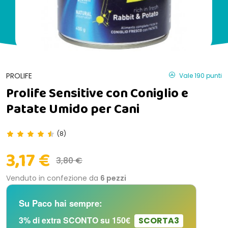
PROLIFE
Vale 190 punti
Prolife Sensitive con Coniglio e
Patate Umido per Cani
(8)
3,17 €
3,80 €
Venduto in confezione da
6 pezzi
Su Paco hai sempre:
3% di extra SCONTO su 150€
SCORTA3