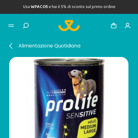
Usa
WPACO5
e hai il 5% di sconto sul primo ordine
Alimentazione Quotidiana