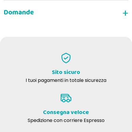
SCRIVI LA TUA RECENSIONE
franca f
05-02-2018
Di buona qualità senza conservanti e coloranti.
Laura V
02-08-2016
OK
Sito sicuro
I tuoi pagamenti in totale sicurezza
Consegna veloce
Spedizione con corriere Espresso