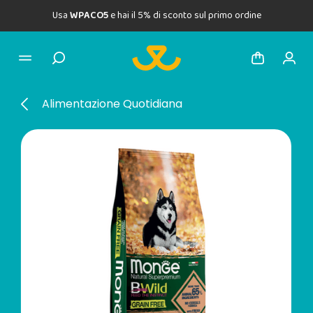
Usa
WPACO5
e hai il 5% di sconto sul primo ordine
Alimentazione Quotidiana