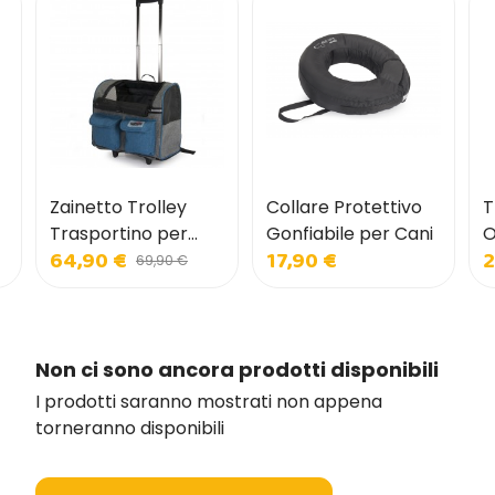
Zainetto Trolley
Collare Protettivo
T
Trasportino per
Gonfiabile per Cani
O
64,90 €
17,90 €
2
Cani e Gatti con
p
69,90 €
Tasche Frontali
Non ci sono ancora prodotti disponibili
I prodotti saranno mostrati non appena
torneranno disponibili