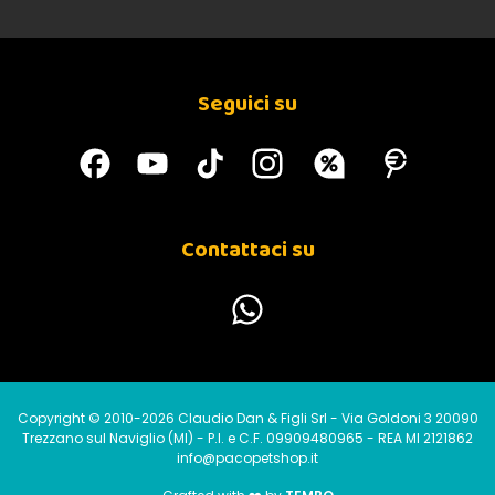
Seguici su
Contattaci su
Copyright © 2010-2026 Claudio Dan & Figli Srl - Via Goldoni 3 20090
Trezzano sul Naviglio (MI) - P.I. e C.F. 09909480965 - REA MI 2121862
info@pacopetshop.it