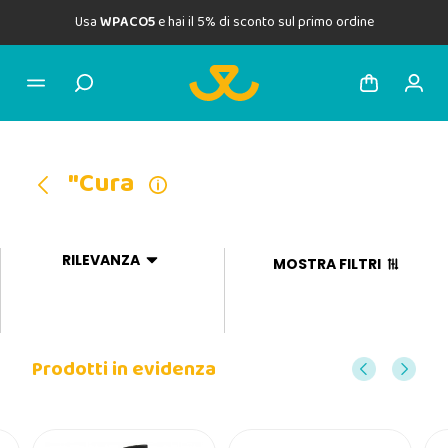
Usa
WPACO5
e hai il 5% di sconto sul primo ordine
"Cura
RILEVANZA
MOSTRA FILTRI
Prodotti in evidenza