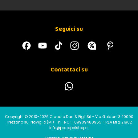
Seguici su
Contattaci su
Copyright © 2010-2026 Claudio Dan & Figli Srl - Via Goldoni 3 20090
Trezzano sul Naviglio (MI) - P.I. e C.F. 09909480965 - REA MI 2121862
info@pacopetshop.it