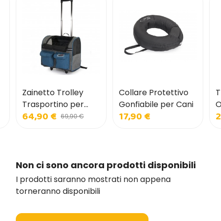
 Trolley
Collare Protettivo
Trovet Renal e
ino per
Gonfiabile per Cani
Oxalate Cibo U
€
17,90 €
27,99 €
atti con
per Cani
69,90 €
31,90 €
rontali
Non ci sono ancora prodotti disponibili
I prodotti saranno mostrati non appena
torneranno disponibili