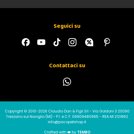
Margherita V
18-07-2016
normale
Seguici su
Giusi R
30-05-2016
BUON PRODOTTO
franco g
20-04-2016
Contattaci su
buoni prezzi, consegna prima dei tempi previsti
Copyright © 2010-2026 Claudio Dan & Figli Srl - Via Goldoni 3 20090
Trezzano sul Naviglio (MI) - P.I. e C.F. 09909480965 - REA MI 2121862
info@pacopetshop.it
Crafted with ❤️ by
TEMBO