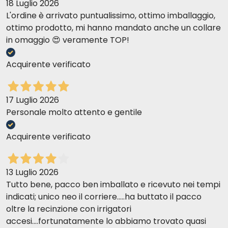
18 Luglio 2026
ottimo prodotto che conosco e che utilizzo spesso
L'ordine è arrivato puntualissimo, ottimo imballaggio,
ottimo prodotto, mi hanno mandato anche un collare
in omaggio 😍 veramente TOP!
Chiara S
20-09-2017
Ha fatto subito effetto e gia dopo le 12 ore le piccole pulci si
Acquirente verificato
trovavano morte nella cuccia.
17 Luglio 2026
Elisabetta C
05-09-2017
Personale molto attento e gentile
buon prodotto
Acquirente verificato
antonella z
23-08-2017
Prodotti buoni.x me,tri act,ha una marcia in più..
13 Luglio 2026
Tutto bene, pacco ben imballato e ricevuto nei tempi
indicati; unico neo il corriere.....ha buttato il pacco
Patrizia Z
17-08-2017
oltre la recinzione con irrigatori
Utilizzo da anni la linea di antiparassitari della FRONTLINE e non ho
accesi....fortunatamente lo abbiamo trovato quasi