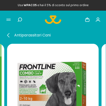
Usa
WPACO5
e hai il 5% di sconto sul primo ordine
Antiparassitari Cani