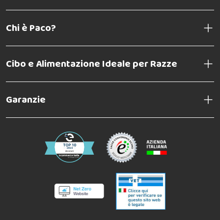
Complimenti
Chi è Paco?
Giuseppe Emanuele C
23-08-2016
Lo usiamo da anni per il nostro cane senza problemi
Cibo e Alimentazione Ideale per Razze
Valentina S
22-07-2016
Ottimo prodotto comprato ad un prezzo scontatissimo.
Garanzie
Daniela G
21-07-2016
OTTIMO
Mara G
20-07-2016
Prodotto efficacissimo, affidabile.