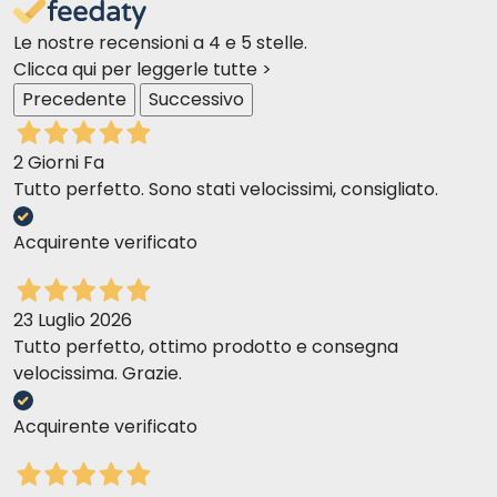
Le nostre recensioni a 4 e 5 stelle.
Elena M
17-05-2018
Clicca qui per leggerle tutte >
Consiglio e molto contenta dello sconto del 50%
Precedente
Successivo
2 Giorni Fa
erica g
11-05-2018
Tutto perfetto. Sono stati velocissimi, consigliato.
Ho sempre trovato molto buoni i prodotti Frontline:)
Acquirente verificato
Christian B
03-05-2018
Ottimo prodotto, semplice da usare ed efficace
23 Luglio 2026
Tutto perfetto, ottimo prodotto e consegna
velocissima. Grazie.
Giorgia S
28-03-2018
antiparassitario eccellente che consiglio!!
Acquirente verificato
Federica F
20-12-2017