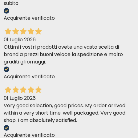
mai riscontrato alcun problema. Pertanto ritengo sia il miglior
subito
prodotto per la protezione di cani e gatti. Ne consiglio certamente
l'acquisto.
Acquirente verificato
LEILA F
10-08-2017
01 Luglio 2026
buono
Ottimi i vostri prodotti avete una vasta scelta di
brand a prezzi buoni veloce la spedizione e molto
graditi gli omaggi.
Sara p
29-06-2017
Perfetto
Acquirente verificato
Ambra F
23-06-2017
01 Luglio 2026
Il prodotto svolge la funzione prevista.
Very good selection, good prices. My order arrived
within a very short time, well packaged. Very good
shop. I am absolutely satisfied.
Maria Grazia S
26-05-2017
Eccellente!!!
Acquirente verificato