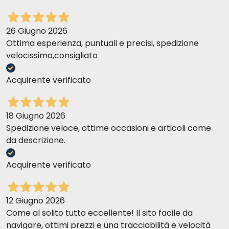
Patrizia Z
26 Giugno 2026
12-05-2017
Ottima esperienza, puntuali e precisi, spedizione
Anche per il gatto, continuo da anni ad utilizzare la linea Frontline
velocissima,consigliato
che ho iniziato con i miei cani. Gli antiparassitari migliori a mio
avviso! PACOPET è inoltre il mio negozio preferito sia per la
Acquirente verificato
competitività dei prezzi, sia per la tempestività della consegna.
18 Giugno 2026
Maria Vita c
10-05-2017
Spedizione veloce, ottime occasioni e articoli come
È il massimo
da descrizione.
Acquirente verificato
Elisa M
15-04-2017
Ottimo, funziona
12 Giugno 2026
Come al solito tutto eccellente! Il sito facile da
Barbara T
23-02-2017
navigare, ottimi prezzi e una tracciabilità e velocità
Ho sempre usato Frontline sia per il cane che per il gatto e mi sono