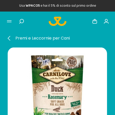
Usa
WPACO5
e hai il 5% di sconto sul primo ordine
Premi e Leccornie per Cani