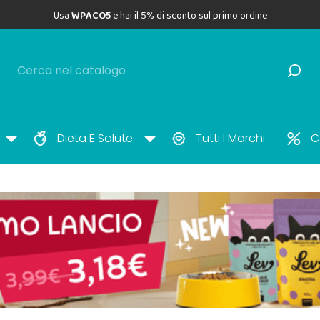
Usa
WPACO5
e hai il 5% di sconto sul primo ordine
Dieta E Salute
Tutti I Marchi
C