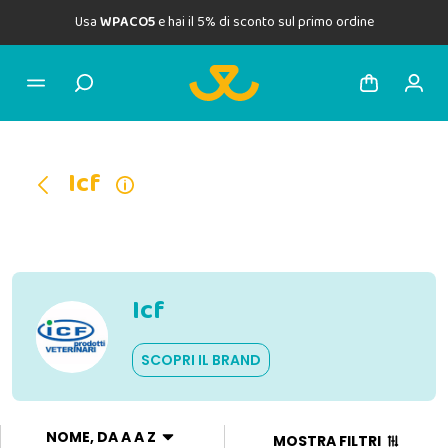
Usa
WPACO5
e hai il 5% di sconto sul primo ordine
Icf
Icf
SCOPRI IL BRAND
NOME, DA A A Z
MOSTRA FILTRI