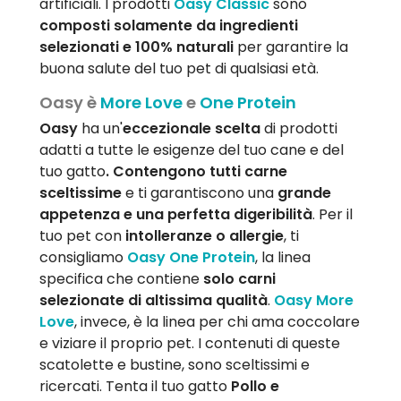
artificiali. I prodotti
Oasy Classic
sono
composti solamente da ingredienti
selezionati e
100% naturali
per garantire la
buona salute del tuo pet di qualsiasi età.
Oasy è
More Love
e
One Protein
Oasy
ha un'
eccezionale scelta
di prodotti
adatti a tutte le esigenze del tuo cane e del
tuo gatto
. Contengono tutti carne
sceltissime
e ti garantiscono una
grande
appetenza e una perfetta digeribilità
. Per il
tuo pet con
intolleranze o allergie
, ti
consigliamo
Oasy One Protein
, la linea
specifica che contiene
solo carni
selezionate di altissima qualità
.
Oasy More
Love
, invece, è la linea per chi ama coccolare
e viziare il proprio pet. I contenuti di queste
scatolette e bustine, sono sceltissimi e
ricercati. Tenta il tuo gatto
Pollo e