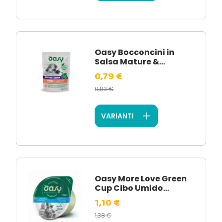
Oasy Bocconcini in
Salsa Mature &...
0,79 €
0,83 €
VARIANTI
Oasy More Love Green
Cup Cibo Umido...
1,10 €
1,38 €