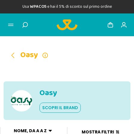
Usa
WPACO5
e hai il 5% di sconto sul primo ordine
Oasy
Oasy
SCOPRI IL BRAND
NOME, DA A A Z
MOSTRA FILTRI