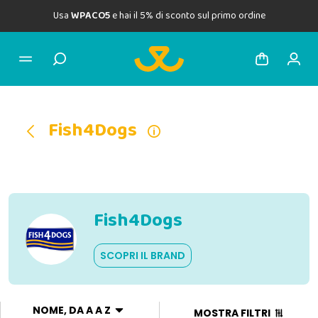
Usa
WPACO5
e hai il 5% di sconto sul primo ordine
Fish4Dogs
Fish4Dogs
SCOPRI IL BRAND
NOME, DA A A Z
MOSTRA FILTRI