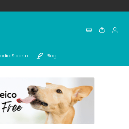
odici Sconto
Blog