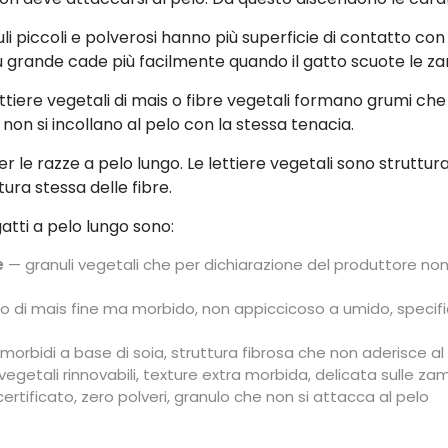
nuli piccoli e polverosi hanno più superficie di contatto con 
ù grande cade più facilmente quando il gatto scuote le z
lettiere vegetali di mais o fibre vegetali formano grumi 
non si incollano al pelo con la stessa tenacia.
r le razze a pelo lungo. Le lettiere vegetali sono strutt
ura stessa delle fibre.
gatti a pelo lungo sono:
e
— granuli vegetali che per dichiarazione del produttore non
o di mais fine ma morbido, non appiccicoso a umido, specifi
morbidi a base di soia, struttura fibrosa che non aderisce al
vegetali rinnovabili, texture extra morbida, delicata sulle za
rtificato, zero polveri, granulo che non si attacca al pelo