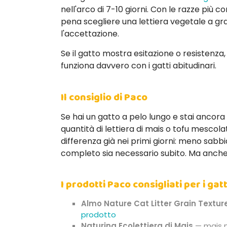
nell'arco di 7-10 giorni. Con le razze più co
pena scegliere una lettiera vegetale a gran
l'accettazione.
Se il gatto mostra esitazione o resistenza
funziona davvero con i gatti abitudinari.
Il consiglio di Paco
Se hai un gatto a pelo lungo e stai ancora
quantità di lettiera di mais o tofu mescola
differenza già nei primi giorni: meno sabb
completo sia necessario subito. Ma anche u
I prodotti Paco consigliati per i gat
Almo Nature Cat Litter Grain Textur
prodotto
Naturina Ecolettiera di Mais
— mais n