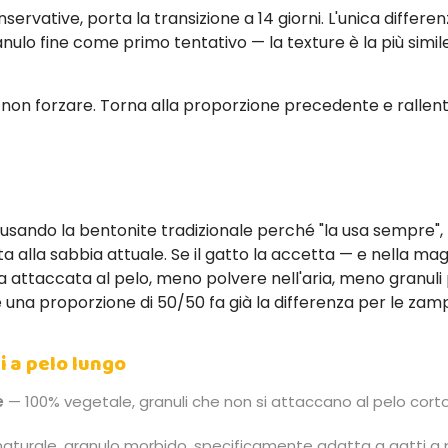
nservative, porta la transizione a 14 giorni. L'unica differen
ulo fine come primo tentativo — la texture è la più simile 
, non forzare. Torna alla proporzione precedente e rallen
 usando la bentonite tradizionale perché "la usa sempre",
ta alla sabbia attuale. Se il gatto la accetta — e nella mag
ia attaccata al pelo, meno polvere nell'aria, meno granuli
na proporzione di 50/50 fa già la differenza per le zampe 
ti a pelo lungo
e
— 100% vegetale, granuli che non si attaccano al pelo cort
aturale, granulo morbido, specificamente adatta a gatti a 