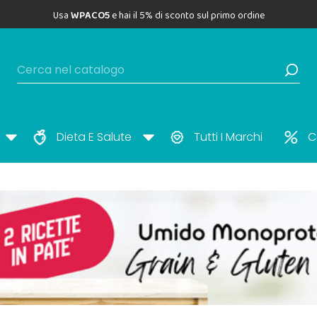
Usa
WPACO5
e hai il 5% di sconto sul primo ordine
Dieta E Salute
Tutti I Marchi
C