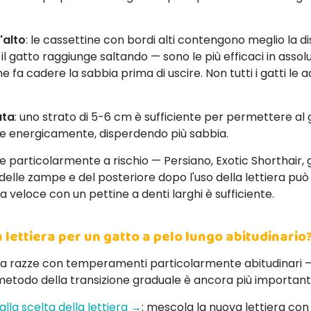
'alto
: le cassettine con bordi alti contengono meglio la d
il gatto raggiunge saltando — sono le più efficaci in assolu
e fa cadere la sabbia prima di uscire. Non tutti i gatti 
ata
: uno strato di 5-6 cm è sufficiente per permettere al g
re energicamente, disperdendo più sabbia.
ze particolarmente a rischio — Persiano, Exotic Shorthair, 
elle zampe e del posteriore dopo l'uso della lettiera può
 veloce con un pettine a denti larghi è sufficiente.
 lettiera per un gatto a pelo lungo abitudinario
a razze con temperamenti particolarmente abitudinari — il
metodo della transizione graduale è ancora più importante 
alla scelta della lettiera →
: mescola la nuova lettiera co