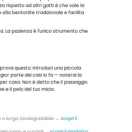
za rispetto ad altri gatti è che vale la
alla bentonite tradizionale e facilita
ta. La pazienza è l'unico strumento che
 prova questo: introduci una piccola
gior parte dei casi lo fa — noterai la
 per casa. Non è detto che il passaggio
e il pelo del tuo micio.
o o lungo, biodegradabile →
scopri il
pelo lungo e cuccioli →
scopri il prodotto