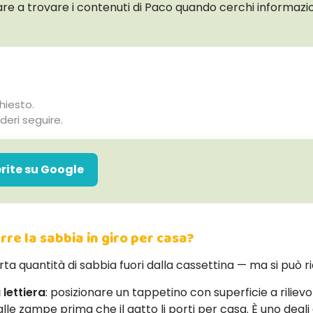
are a trovare i contenuti di Paco quando cerchi informazi
hiesto.
deri seguire.
erite su Google
rre la sabbia in giro per casa?
rta quantità di sabbia fuori dalla cassettina — ma si può
lettiera
: posizionare un tappetino con superficie a rilievo
le zampe prima che il gatto li porti per casa. È uno degli a