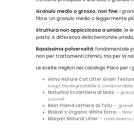
Granulo medio o grosso, non fine
: i gra
fibre. Un granulo medio o leggermente pi
Struttura non appiccicosa a umido
: le 
pasta. A differenza della bentonite umida, 
Bassissima polverosità
: fondamentale pe
non per trattamenti chimici, ma per la nat
Le scelte migliori nel catalogo Paco per i 
Almo Nature Cat Litter Grain Textur
lungo, biodegradabile e compostabile
Naturina Ecolettiera di Mais
— granul
cuccioli
Best Friend Lettiera al Tofu
— granuli 
Biokat's Organic White Extra
— fibre 
Marpet Natural Litter
— mais bianco ce