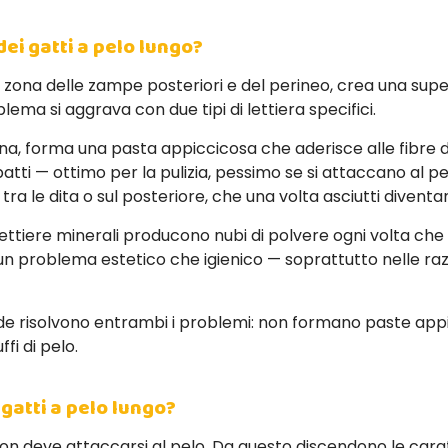
dei gatti a pelo lungo?
a zona delle zampe posteriori e del perineo, crea una supe
lema si aggrava con due tipi di lettiera specifici.
na, forma una pasta appiccicosa che aderisce alle fibre d
atti — ottimo per la pulizia, pessimo se si attaccano al pe
tra le dita o sul posteriore, che una volta asciutti diventan
 lettiere minerali producono nubi di polvere ogni volta che
un problema estetico che igienico — soprattutto nelle raz
nde risolvono entrambi i problemi: non formano paste ap
ffi di pelo.
 gatti a pelo lungo?
lo non deve attaccarsi al pelo. Da questo discendono le car