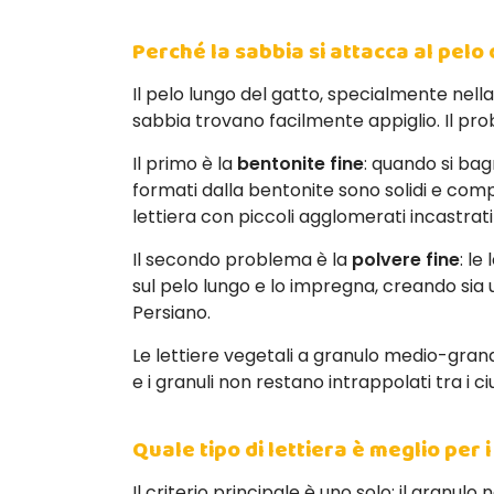
Perché la sabbia si attacca al pelo 
Il pelo lungo del gatto, specialmente nell
sabbia trovano facilmente appiglio. Il prob
Il primo è la
bentonite fine
: quando si bag
formati dalla bentonite sono solidi e comp
lettiera con piccoli agglomerati incastrati 
Il secondo problema è la
polvere fine
: le
sul pelo lungo e lo impregna, creando sia 
Persiano.
Le lettiere vegetali a granulo medio-gra
e i granuli non restano intrappolati tra i ciu
Quale tipo di lettiera è meglio per i
Il criterio principale è uno solo: il granu