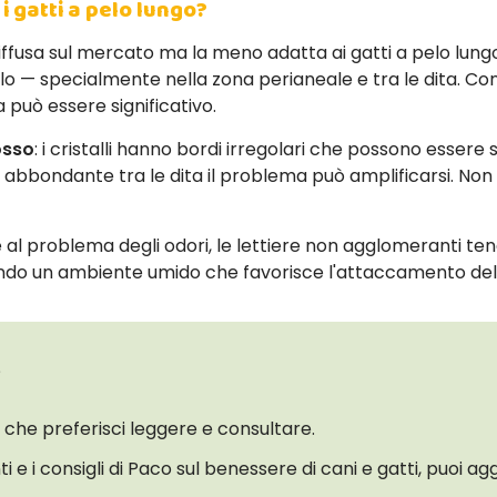
i gatti a pelo lungo?
ù diffusa sul mercato ma la meno adatta ai gatti a pelo lu
lo — specialmente nella zona perianeale e tra le dita. Con
a può essere significativo.
rosso
: i cristalli hanno bordi irregolari che possono esser
elo abbondante tra le dita il problema può amplificarsi. No
re al problema degli odori, le lettiere non agglomeranti t
ando un ambiente umido che favorisce l'attaccamento dell
?
i che preferisci leggere e consultare.
ti e i consigli di Paco sul benessere di cani e gatti, puoi ag